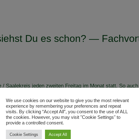
siehst Du es schon? — Fachvort
e / Saalekreis jeden zweiten Freitag im Monat statt. So auc
We use cookies on our website to give you the most relevant
experience by remembering your preferences and repeat
visits. By clicking “Accept All”, you consent to the use of ALL
onen, um dem Fachvortrag über
das Erkennen von Lahmheit
the cookies. However, you may visit "Cookie Settings" to
n, die zusätzlich von einer Tierärztin fachkundig begleite
provide a controlled consent.
r die Teilnehmer gleich eine Blickschulung durchlaufen kon
Cookie Settings
Accept All