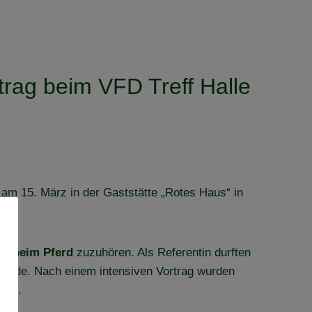
rag beim VFD Treff Halle
h am 15. März in der Gaststätte „Rotes Haus“ in
en beim Pferd
zuzuhören. Als Referentin durften
t wurde. Nach einem intensiven Vortrag wurden
nten.