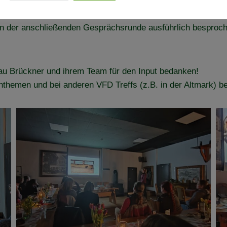
 Probleme? Welches Bein bewegt sich nicht im Takt? Aus we
n der anschließenden Gesprächsrunde ausführlich besproch
Frau Brückner und ihrem Team für den Input bedanken!
hthemen und bei anderen VFD Treffs (z.B. in der Altmark) b