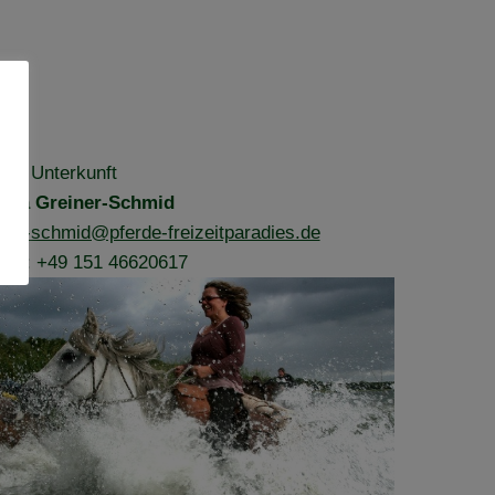
l – Unterkunft
rea Greiner-Schmid
iner-schmid@pferde-freizeitparadies.de
efon: +49 151 46620617