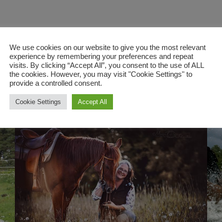
We use cookies on our website to give you the most relevant
Organisatoren für das Reiter- und Fahrerlager vor:
experience by remembering your preferences and repeat
visits. By clicking “Accept All”, you consent to the use of ALL
the cookies. However, you may visit "Cookie Settings" to
Nicole Zepezauer
Hote
provide a controlled consent.
1.vorstand@vfd-sachsen-anhalt.de
And
Cookie Settings
Accept All
Telefon: +49 170 8621712
gre
Tel