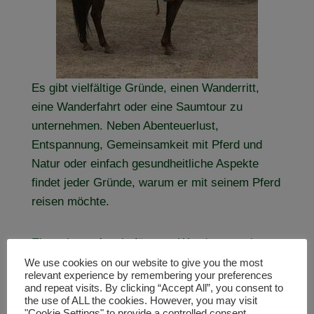
Es gibt vielfältige Gründe, einen Wanderritt,
eine Wanderfahrt oder eine Saumtour zu
unternehmen. Neben Abenteuerlust,
Entspannung, Gemeinsamkeit mit Pferd und
Natur oder einfach gesundheitliche Aspekte
findet jeder Gründe, warum er mit seinem Pferd
reisen möchte.
Ein weiterer Anreiz für eure Wanderung mit
Pferd kann ein Motivationsabzeichen sein. Wir
We use cookies on our website to give you the most
relevant experience by remembering your preferences
bieten euch Abzeichen, mit denen ihr eure
and repeat visits. By clicking “Accept All”, you consent to
Erfahrung und Leistungen unter Beweis stellen
the use of ALL the cookies. However, you may visit
"Cookie Settings" to provide a controlled consent.