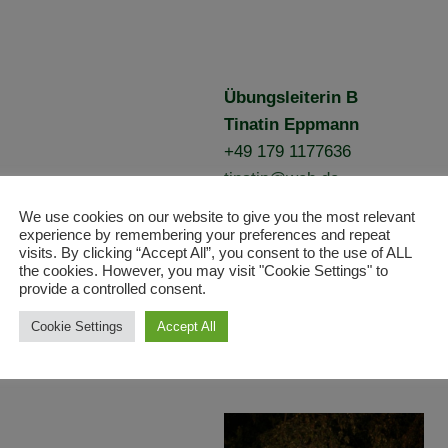
Übungsleiterin B
Tinatin Eppmann
+49 179 1177636
tinatin@web.de
We use cookies on our website to give you the most relevant
Darf ausbilden:
experience by remembering your preferences and repeat
visits. By clicking “Accept All”, you consent to the use of ALL
VFD Pferde- / Muli- / Eselkun
the cookies. However, you may visit "Cookie Settings" to
VFD Pferdekunde II
provide a controlled consent.
VFD Bodenarbeit
Cookie Settings
Accept All
VFD Longieren I
VFD Geländereiter