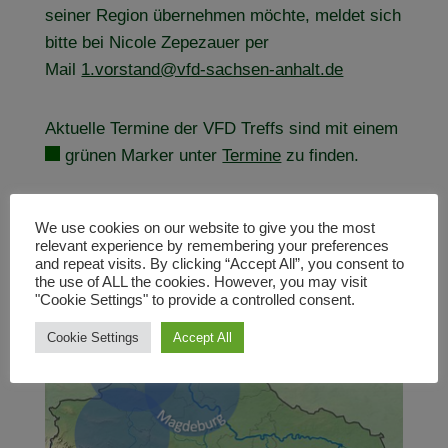
seiner Region übernehmen möchte, meldet sich
bitte bei Nicole Zepezauer per
Mail
1.vorstand@vfd-sachsen-anhalt.de
Aktuelle Termine der VFD Treffs sind mit einem
grünen Marker unter
Termine
zu finden.
We use cookies on our website to give you the most
relevant experience by remembering your preferences
and repeat visits. By clicking “Accept All”, you consent to
the use of ALL the cookies. However, you may visit
"Cookie Settings" to provide a controlled consent.
Cookie Settings
Accept All