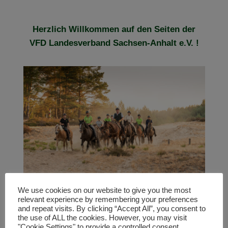
Herzlich Willkommen auf den Seiten der
VFD Landesverband Sachsen-Anhalt e.V. !
We use cookies on our website to give you the most
Die VFD ist die Vereinigung der Freizeitreiter
relevant experience by remembering your preferences
und –fahrer in Deutschland. Sie ist in jedem
and repeat visits. By clicking “Accept All”, you consent to
the use of ALL the cookies. However, you may visit
Bundesland mit einem Landesverband
"Cookie Settings" to provide a controlled consent.