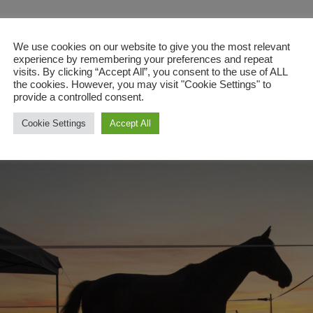
ix! Denn es gibt bereits über 60 feste Anmeldungen.
We use cookies on our website to give you the most relevant
experience by remembering your preferences and repeat
visits. By clicking “Accept All”, you consent to the use of ALL
the cookies. However, you may visit "Cookie Settings" to
, kann sich gern im
Fotoarchiv
umsehen.
provide a controlled consent.
Cookie Settings
Accept All