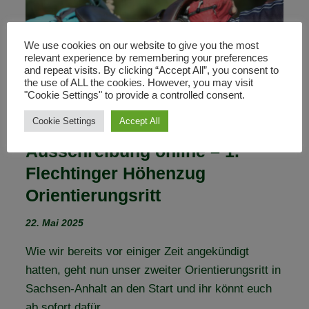
(VEREINS-)TÜR
We use cookies on our website to give you the most
relevant experience by remembering your preferences
and repeat visits. By clicking “Accept All”, you consent to
the use of ALL the cookies. However, you may visit
"Cookie Settings" to provide a controlled consent.
Cookie Settings
Accept All
Ausschreibung online – 1.
Flechtinger Höhenzug
Orientierungsritt
22. Mai 2025
Wie wir bereits vor einiger Zeit angekündigt
hatten, geht nun unser zweiter Orientierungsritt in
Sachsen-Anhalt an den Start und ihr könnt euch
ab sofort dafür…