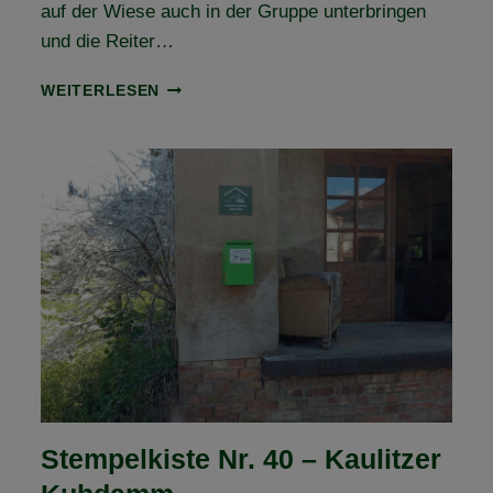
auf der Wiese auch in der Gruppe unterbringen
und die Reiter…
FORSTGUT
WEITERLESEN
KÖCKERN
BEI
ZÖRBIG
–
NEUE
VFD
ANERKANNTE
WANDERREITSTATION
Stempelkiste Nr. 40 – Kaulitzer