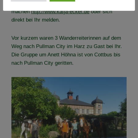
interessiert kann sich hier schlau
machen
http://www.katja-ecker.de
oder sich
direkt bei Ihr melden.
Vor kurzem waren 3 Wanderreiterinnen auf dem
Weg nach Pullman City im Harz zu Gast bei Ihr.
Die Gruppe um Anett Höhna ist von Cottbus bis
nach Pullman City geritten.