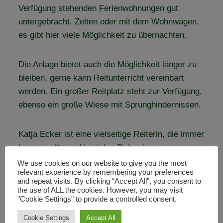
Verfügung stehenden Ferienwohnungen gut
untergebracht. Zelten oder mit dem Wohnwagen,
es gibt hier viele Möglichkeit zu übernachten.
Die Anlage bietet auch die Möglichkeit länger zu
bleiben, gerne kann Reitunterricht vereinbart
werden. Ein großer Reitplatz steht zur Verfügung,
ebenso ein große Wiese mit Sprunghindernissen.
Katja Ecker ist eine vielseitige Reiterin, die immer
lernen wollte und in vielen Reitweisen
Weiterbildungen nutzte. Ihre Liebe gilt der
We use cookies on our website to give you the most
relevant experience by remembering your preferences
klassischen Dressur, als Schülerin von Herr von
and repeat visits. By clicking “Accept All”, you consent to
Neindorff ist sie viele Jahre ausgebildet und
the use of ALL the cookies. However, you may visit
"Cookie Settings" to provide a controlled consent.
geprägt worden. Sie bietet Reitunterricht und
Beritt in der klassischen Dressur. Wer sich dafür
Cookie Settings
Accept All