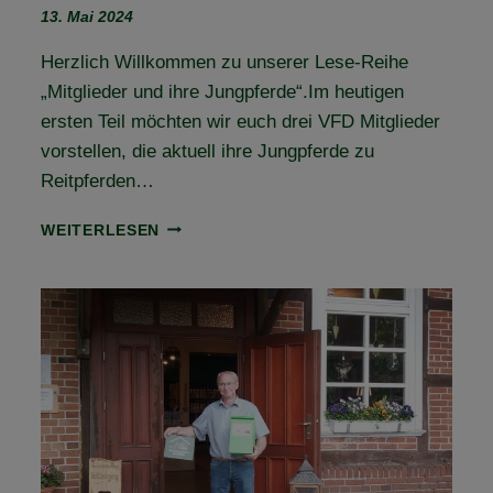
13. Mai 2024
Herzlich Willkommen zu unserer Lese-Reihe
„Mitglieder und ihre Jungpferde“.Im heutigen
ersten Teil möchten wir euch drei VFD Mitglieder
vorstellen, die aktuell ihre Jungpferde zu
Reitpferden…
MITGLIEDER
WEITERLESEN
UND
IHRE
JUNGPFERDE
IN
DER
AUSBILDUNG
–
TEIL
1