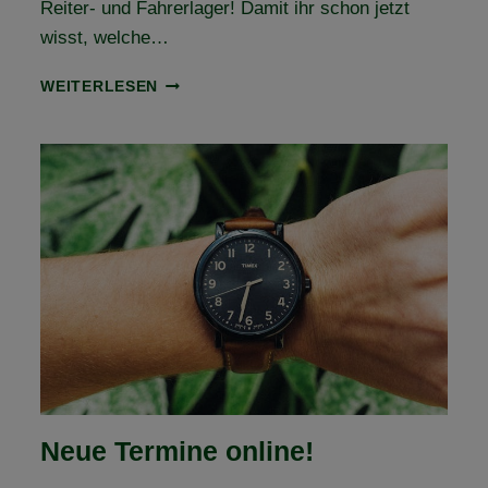
Reiter- und Fahrerlager! Damit ihr schon jetzt
wisst, welche…
WAS
WEITERLESEN
IST
LOS
IM
REITER-
UND
FAHRERLAGER
2024?
Neue Termine online!