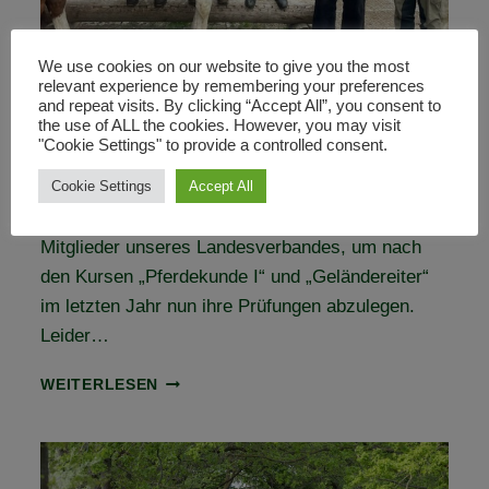
We use cookies on our website to give you the most
relevant experience by remembering your preferences
Erfolgreich geprüft:
and repeat visits. By clicking “Accept All”, you consent to
Pferdekunde I & Geländereiter
the use of ALL the cookies. However, you may visit
"Cookie Settings" to provide a controlled consent.
5. Juni 2024
Cookie Settings
Accept All
Am vergangenen Wochenende trafen sich einige
Mitglieder unseres Landesverbandes, um nach
den Kursen „Pferdekunde I“ und „Geländereiter“
im letzten Jahr nun ihre Prüfungen abzulegen.
Leider…
ERFOLGREICH
WEITERLESEN
GEPRÜFT:
PFERDEKUNDE
I
&