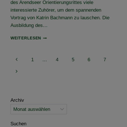
des Arendseer Orientierungsrittes viele
interessierte Zuhörer, um dem spannenden
Vortrag von Katrin Bachmann zu lauschen. Die
Ausbildung des…
DIE
WEITERLESEN
AUSBILDUNG
DES
GELÄNDEPFERDES
Seitennavigation
Vorherige
1
…
4
5
6
7
–
VIELE
Seite
Nächste
INTERESSIERTE
BEIM
Seite
VFD
TREFF
IN
Archiv
DER
ALTMARK
Suchen