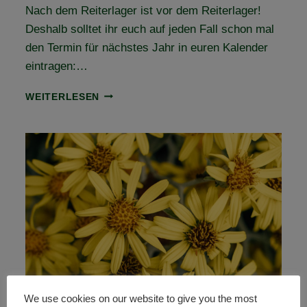
Nach dem Reiterlager ist vor dem Reiterlager!
Deshalb solltet ihr euch auf jeden Fall schon mal
den Termin für nächstes Jahr in euren Kalender
eintragen:…
REITER-
WEITERLESEN
UND
FAHRERLAGER
2025
–
TERMIN
STEHT
FEST!
We use cookies on our website to give you the most