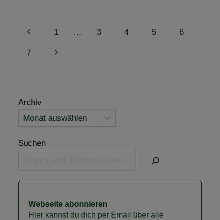
„HERDENSCHUTZ
BEIM
PFERD“
Seitennavigation
Vorherige
1
…
3
4
5
6
INKL.
PRAKTISCHE
Seite
Nächste
7
ÜBUNGEN
IN
Seite
DER
ZAUNBAUSCHULE
Archiv
Suchen
Webseite abonnieren
Hier kannst du dich per Email über alle