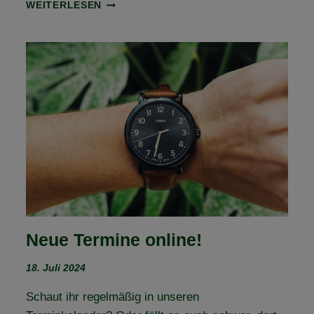
KOOPERATION
WEITERLESEN
MIT
MEIKE
WEDDIG
VON
SMARTREITER
—
NEUE
KURS-
TERMINE
ONLINE
Neue Termine online!
18. Juli 2024
Schaut ihr regelmäßig in unseren