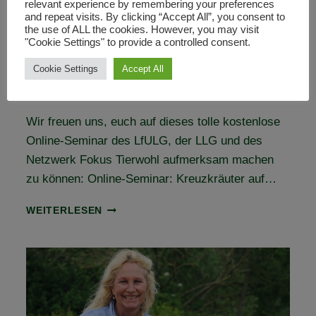
relevant experience by remembering your preferences
Online-Seminar: Kreuzkräuter
and repeat visits. By clicking “Accept All”, you consent to
the use of ALL the cookies. However, you may visit
auf Weideflächen – Effektive
"Cookie Settings" to provide a controlled consent.
Bekämpfung und Management
Cookie Settings
Accept All
30. Juli 2024
Wir freuen uns, euch auf dieses tolle kostenlose
Online-Seminar des LfULG, der LLG und des
Netzwerk Fokus Tierwohl aufmerksam machen
zu können: Online-Seminar: Kreuzkräuter auf…
ONLINE-
WEITERLESEN
SEMINAR:
KREUZKRÄUTER
AUF
WEIDEFLÄCHEN
–
EFFEKTIVE
BEKÄMPFUNG