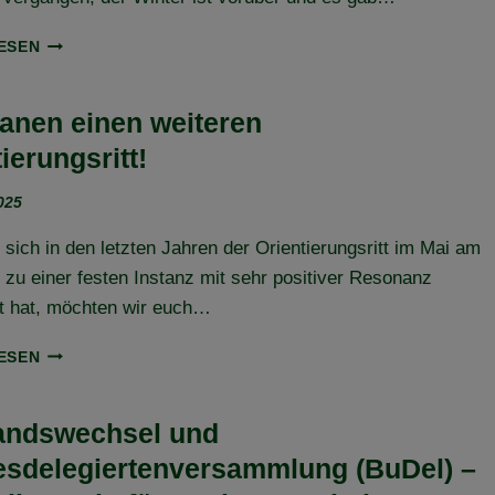
MITGLIEDER
ESEN
UND
IHRE
JUNGPFERDE
lanen einen weiteren
IN
ierungsritt!
DER
AUSBILDUNG
2025
–
TEIL
ich in den letzten Jahren der Orientierungsritt im Mai am
3
zu einer festen Instanz mit sehr positiver Resonanz
lt hat, möchten wir euch…
WIR
ESEN
PLANEN
EINEN
WEITEREN
andswechsel und
ORIENTIERUNGSRITT!
sdelegiertenversammlung (BuDel) –