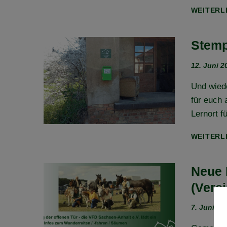
WEITERL
Stemp
12. Juni 2
Und wiede
für euch
Lernort f
WEITERL
Neue 
(Verei
7. Juni 20