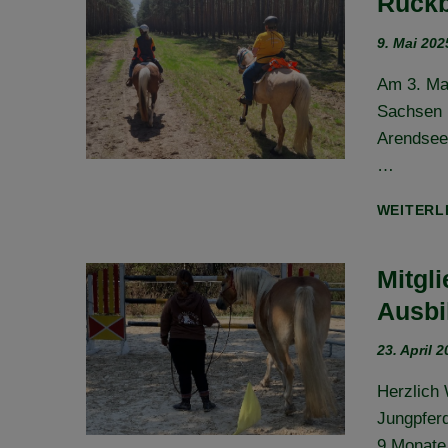
Rückb
9. Mai 202
Am 3. Mai
Sachsen 
Arendseer
…
WEITERL
Mitgl
Ausbi
23. April 
Herzlich 
Jungpferd
9 Monate