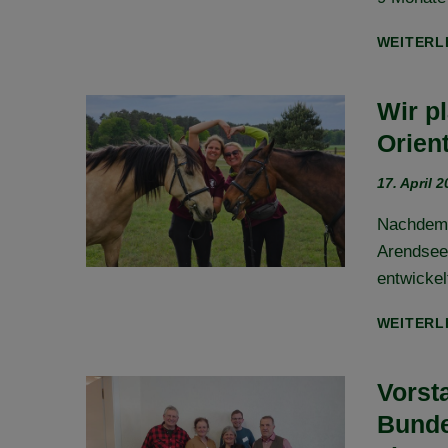
WEITERL
Wir p
Orient
17. April 
Nachdem s
Arendsee 
entwicke
WEITERL
Vorst
Bunde