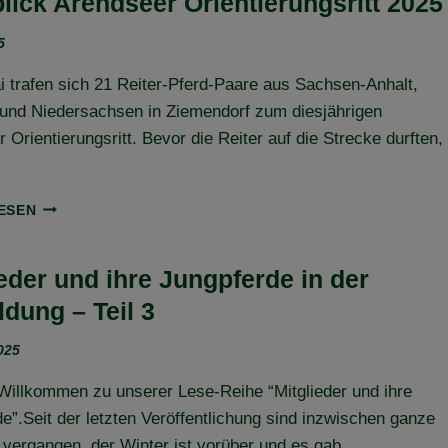
lick Arendseer Orientierungsritt 2025
FLECHTINGER
HÖHENZUG
5
ORIENTIERUNGSRITT
 trafen sich 21 Reiter-Pferd-Paare aus Sachsen-Anhalt,
und Niedersachsen in Ziemendorf zum diesjährigen
 Orientierungsritt. Bevor die Reiter auf die Strecke durften,
RÜCKBLICK
ESEN
ARENDSEER
ORIENTIERUNGSRITT
2025
ieder und ihre Jungpferde in der
ldung – Teil 3
2025
Willkommen zu unserer Lese-Reihe “Mitglieder und ihre
e”.Seit der letzten Veröffentlichung sind inzwischen ganze
 vergangen, der Winter ist vorüber und es gab…