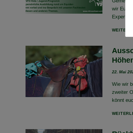
Gemeinsa
wir Euch 
Experten 
WEITERL
Aussc
Höhen
22. Mai 20
Wie wir b
zweiter O
könnt euc
WEITERL