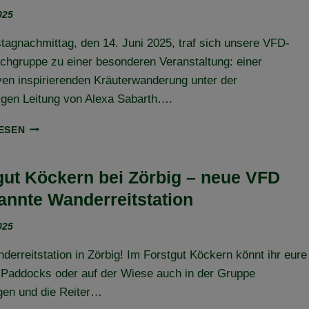
ELBE-
025
HEIDE-
TRAIL-
agnachmittag, den 14. Juni 2025, traf sich unsere VFD-
SCHLEIFE
chgruppe zu einer besonderen Veranstaltung: einer
ven inspirierenden Kräuterwanderung unter der
igen Leitung von Alexa Sabarth….
MIT
ESEN
ALLEN
SINNEN
DURCH
gut Köckern bei Zörbig – neue VFD
DIE
annte Wanderreitstation
NATUR
–
025
UNSERE
KRÄUTERWANDERUNG
erreitstation in Zörbig! Im Forstgut Köckern könnt ihr eure
AM
14.
 Paddocks oder auf der Wiese auch in der Gruppe
JUNI
gen und die Reiter…
2025