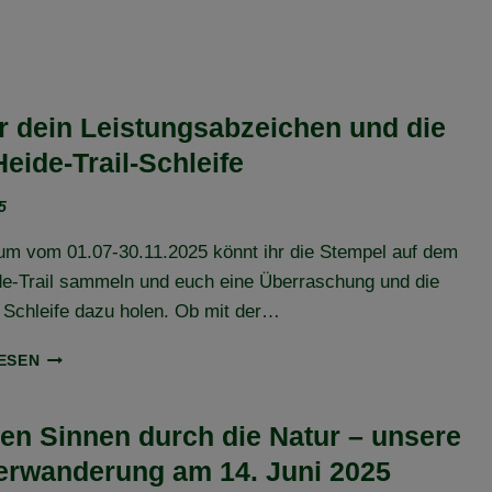
ir dein Leistungsabzeichen und die
eide-Trail-Schleife
5
um vom 01.07-30.11.2025 könnt ihr die Stempel auf dem
de-Trail sammeln und euch eine Überraschung und die
 Schleife dazu holen. Ob mit der…
HOL
ESEN
DIR
DEIN
LEISTUNGSABZEICHEN
llen Sinnen durch die Natur – unsere
UND
erwanderung am 14. Juni 2025
DIE