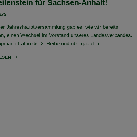
eilenstein für Sachsen-Anhalt!
2025
er Jahreshauptversammlung gab es, wie wir bereits
ten, einen Wechsel im Vorstand unseres Landesverbandes.
ppmann trat in die 2. Reihe und übergab den…
VORSTANDSWECHSEL
ESEN
UND
BUNDESDELEGIERTENVERSAMMLUNG
(BUDEL)
–
EIN
MEILENSTEIN
FÜR
SACHSEN-
ANHALT!