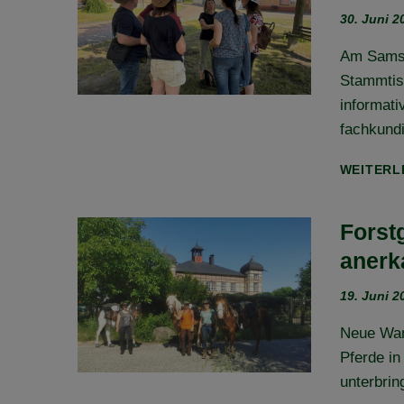
30. Juni 2
Am Samst
Stammtis
informati
fachkund
WEITERL
Forst
anerk
19. Juni 2
Neue Wand
Pferde in
unterbrin