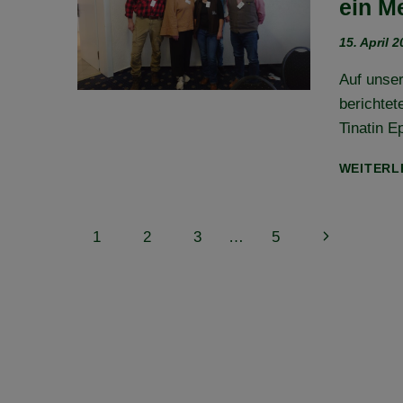
ein M
15. April 
Auf unser
berichte
Tinatin E
WEITERL
Seitennavigation
Nächste
1
2
3
…
5
Seite