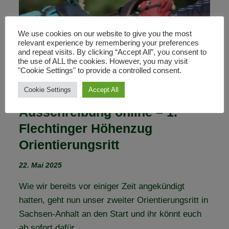
(VEREINS-)TÜR
We use cookies on our website to give you the most
relevant experience by remembering your preferences
and repeat visits. By clicking “Accept All”, you consent to
the use of ALL the cookies. However, you may visit
"Cookie Settings" to provide a controlled consent.
Cookie Settings
Accept All
Ausschreibung online – 1.
Flechtinger Höhenzug
Orientierungsritt
22. Mai 2025
Wie wir bereits vor einiger Zeit angekündigt
hatten, geht nun unser zweiter Orientierungsritt in
Sachsen-Anhalt an den Start und ihr könnt euch
ab sofort dafür…