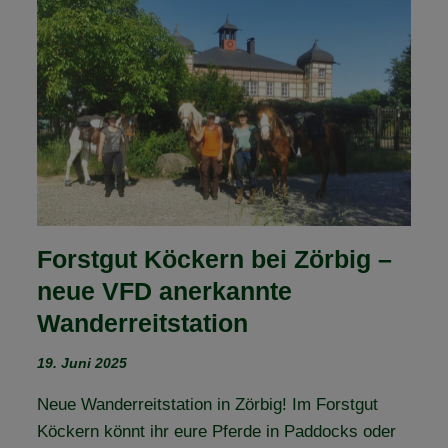
DIE
NATUR
–
UNSERE
KRÄUTERWANDERUNG
AM
14.
JUNI
2025
Forstgut Köckern bei Zörbig –
neue VFD anerkannte
Wanderreitstation
19. Juni 2025
Neue Wanderreitstation in Zörbig! Im Forstgut
Köckern könnt ihr eure Pferde in Paddocks oder