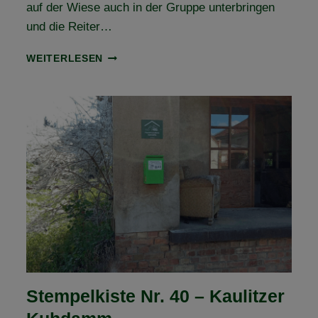
auf der Wiese auch in der Gruppe unterbringen
und die Reiter…
FORSTGUT
WEITERLESEN
KÖCKERN
BEI
ZÖRBIG
–
NEUE
VFD
ANERKANNTE
WANDERREITSTATION
Stempelkiste Nr. 40 – Kaulitzer