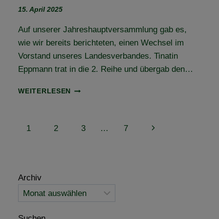
15. April 2025
Auf unserer Jahreshauptversammlung gab es,
wie wir bereits berichteten, einen Wechsel im
Vorstand unseres Landesverbandes. Tinatin
Eppmann trat in die 2. Reihe und übergab den…
VORSTANDSWECHSEL
WEITERLESEN
UND
BUNDESDELEGIERTENVERSAMMLUNG
(BUDEL)
Seitennavigation
Nächste
1
2
3
…
7
–
EIN
Seite
MEILENSTEIN
FÜR
SACHSEN-
Archiv
ANHALT!
Suchen