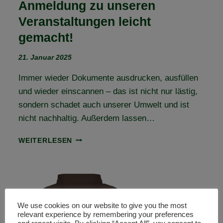
Anmeldung zu unseren
Veranstaltungen leicht
gemacht!
21. Januar 2025
Immer wieder Dokumente ausdrucken, ausfüllen
und wieder einscannen – das ist nicht nur lästig,
sondern schadet auch unserer Umwelt und ist
nicht nachhaltig. Außerdem lassen…
ANMELDUNG
WEITERLESEN
ZU
UNSEREN
VERANSTALTUNGEN
LEICHT
GEMACHT!
We use cookies on our website to give you the most
relevant experience by remembering your preferences