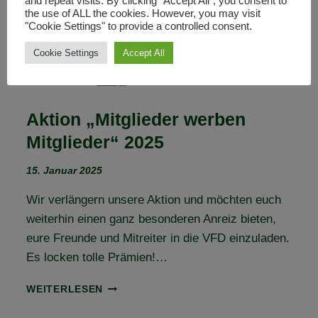
and repeat visits. By clicking “Accept All”, you consent to
the use of ALL the cookies. However, you may visit
"Cookie Settings" to provide a controlled consent.
Cookie Settings
Accept All
Aktion „Mitglieder werben
Mitglieder“ 2025
15. Januar 2025
Wir verlängern unsere Aktion und möchten euch
weiterhin einen ganz besonderen Anreiz bieten,
eure Freunde und Mitreiter in die VFD einzuladen.
Es locken tolle Prämien!…
AKTION
WEITERLESEN
„MITGLIEDER
WERBEN