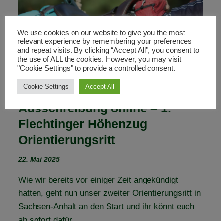
(VEREINS-)TÜR
We use cookies on our website to give you the most
relevant experience by remembering your preferences
and repeat visits. By clicking “Accept All”, you consent to
the use of ALL the cookies. However, you may visit
"Cookie Settings" to provide a controlled consent.
Cookie Settings
Accept All
Ausschreibung online – 1.
Flechtinger Höhenzug
Orientierungsritt
22. Mai 2025
Wie wir bereits vor einiger Zeit angekündigt
hatten, geht nun unser zweiter Orientierungsritt in
Sachsen-Anhalt an den Start und ihr könnt euch
ab sofort dafür…