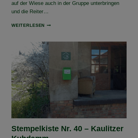
auf der Wiese auch in der Gruppe unterbringen
und die Reiter…
FORSTGUT
WEITERLESEN
KÖCKERN
BEI
ZÖRBIG
–
NEUE
VFD
ANERKANNTE
WANDERREITSTATION
Stempelkiste Nr. 40 – Kaulitzer