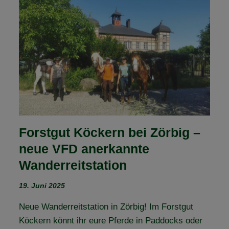
DIE
NATUR
–
UNSERE
KRÄUTERWANDERUNG
AM
14.
JUNI
2025
Forstgut Köckern bei Zörbig –
neue VFD anerkannte
Wanderreitstation
19. Juni 2025
Neue Wanderreitstation in Zörbig! Im Forstgut
Köckern könnt ihr eure Pferde in Paddocks oder