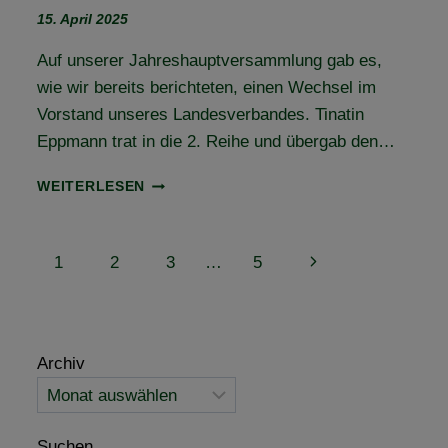
15. April 2025
Auf unserer Jahreshauptversammlung gab es,
wie wir bereits berichteten, einen Wechsel im
Vorstand unseres Landesverbandes. Tinatin
Eppmann trat in die 2. Reihe und übergab den…
VORSTANDSWECHSEL
WEITERLESEN
UND
BUNDESDELEGIERTENVERSAMMLUNG
(BUDEL)
Seitennavigation
Nächste
1
2
3
…
5
–
EIN
Seite
MEILENSTEIN
FÜR
SACHSEN-
Archiv
ANHALT!
Suchen