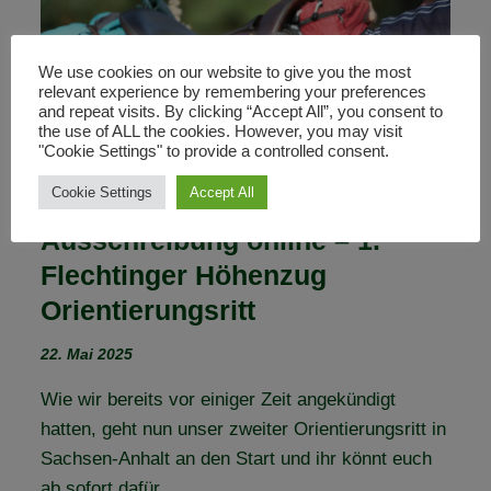
(VEREINS-)TÜR
We use cookies on our website to give you the most
relevant experience by remembering your preferences
and repeat visits. By clicking “Accept All”, you consent to
the use of ALL the cookies. However, you may visit
"Cookie Settings" to provide a controlled consent.
Cookie Settings
Accept All
Ausschreibung online – 1.
Flechtinger Höhenzug
Orientierungsritt
22. Mai 2025
Wie wir bereits vor einiger Zeit angekündigt
hatten, geht nun unser zweiter Orientierungsritt in
Sachsen-Anhalt an den Start und ihr könnt euch
ab sofort dafür…