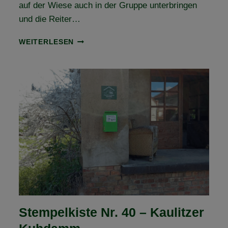
auf der Wiese auch in der Gruppe unterbringen
und die Reiter…
FORSTGUT
WEITERLESEN
KÖCKERN
BEI
ZÖRBIG
–
NEUE
VFD
ANERKANNTE
WANDERREITSTATION
Stempelkiste Nr. 40 – Kaulitzer