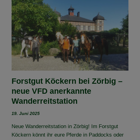
DIE
NATUR
–
UNSERE
KRÄUTERWANDERUNG
AM
14.
JUNI
2025
Forstgut Köckern bei Zörbig –
neue VFD anerkannte
Wanderreitstation
19. Juni 2025
Neue Wanderreitstation in Zörbig! Im Forstgut
Köckern könnt ihr eure Pferde in Paddocks oder