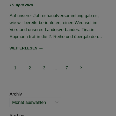
15. April 2025
Auf unserer Jahreshauptversammlung gab es,
wie wir bereits berichteten, einen Wechsel im
Vorstand unseres Landesverbandes. Tinatin
Eppmann trat in die 2. Reihe und übergab den…
VORSTANDSWECHSEL
WEITERLESEN
UND
BUNDESDELEGIERTENVERSAMMLUNG
(BUDEL)
Seitennavigation
Nächste
1
2
3
…
7
–
EIN
Seite
MEILENSTEIN
FÜR
SACHSEN-
Archiv
ANHALT!
Suchen