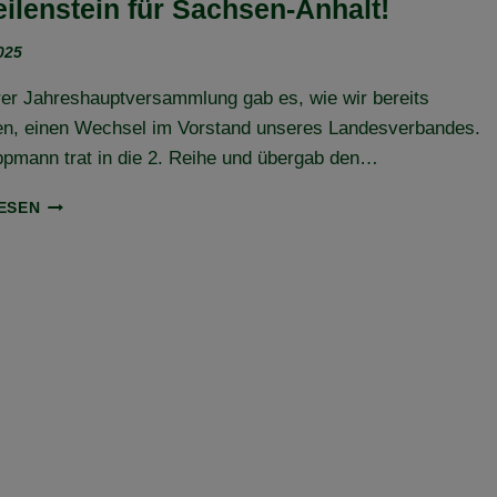
eilenstein für Sachsen-Anhalt!
2025
er Jahreshauptversammlung gab es, wie wir bereits
ten, einen Wechsel im Vorstand unseres Landesverbandes.
ppmann trat in die 2. Reihe und übergab den…
VORSTANDSWECHSEL
ESEN
UND
BUNDESDELEGIERTENVERSAMMLUNG
(BUDEL)
–
EIN
MEILENSTEIN
FÜR
SACHSEN-
ANHALT!