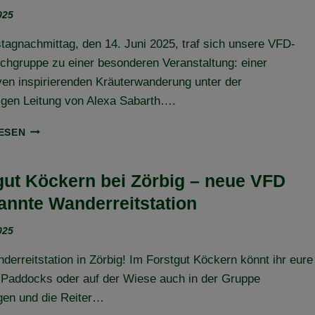
ELBE-
025
HEIDE-
TRAIL-
agnachmittag, den 14. Juni 2025, traf sich unsere VFD-
SCHLEIFE
chgruppe zu einer besonderen Veranstaltung: einer
ven inspirierenden Kräuterwanderung unter der
igen Leitung von Alexa Sabarth….
MIT
ESEN
ALLEN
SINNEN
DURCH
gut Köckern bei Zörbig – neue VFD
DIE
annte Wanderreitstation
NATUR
–
025
UNSERE
KRÄUTERWANDERUNG
erreitstation in Zörbig! Im Forstgut Köckern könnt ihr eure
AM
14.
 Paddocks oder auf der Wiese auch in der Gruppe
JUNI
gen und die Reiter…
2025