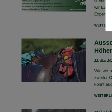
Gemeinsa
wir Euch 
Experten 
WEITERL
Aussc
Höhen
22. Mai 20
Wie wir b
zweiter O
könnt euc
WEITERL