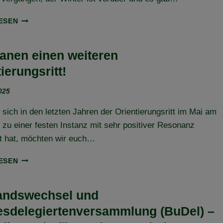
MITGLIEDER
ESEN
UND
IHRE
JUNGPFERDE
lanen einen weiteren
IN
ierungsritt!
DER
AUSBILDUNG
2025
–
TEIL
ich in den letzten Jahren der Orientierungsritt im Mai am
3
zu einer festen Instanz mit sehr positiver Resonanz
lt hat, möchten wir euch…
WIR
ESEN
PLANEN
EINEN
WEITEREN
andswechsel und
ORIENTIERUNGSRITT!
sdelegiertenversammlung (BuDel) –