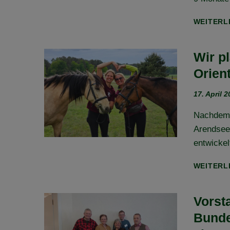
WEITERL
Wir p
Orient
17. April 
Nachdem s
Arendsee 
entwicke
WEITERL
Vorst
Bunde