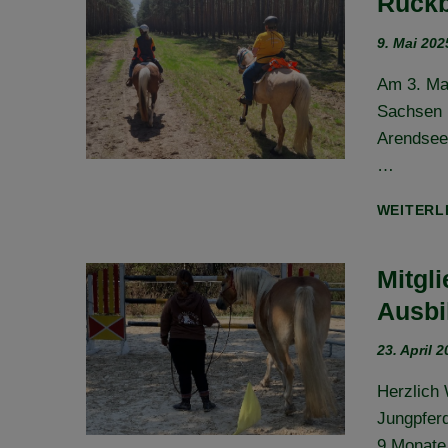
Rückb
9. Mai 202
Am 3. Mai
Sachsen 
Arendseer
…
WEITERL
Mitgl
Ausbi
23. April 
Herzlich 
Jungpferd
9 Monate