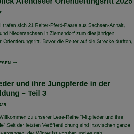
lick Arendseer Orientierungsritt 2025
FLECHTINGER
HÖHENZUG
5
ORIENTIERUNGSRITT
 trafen sich 21 Reiter-Pferd-Paare aus Sachsen-Anhalt,
und Niedersachsen in Ziemendorf zum diesjährigen
 Orientierungsritt. Bevor die Reiter auf die Strecke durften,
RÜCKBLICK
ESEN
ARENDSEER
ORIENTIERUNGSRITT
2025
ieder und ihre Jungpferde in der
ldung – Teil 3
2025
Willkommen zu unserer Lese-Reihe “Mitglieder und ihre
e”.Seit der letzten Veröffentlichung sind inzwischen ganze
 vergangen, der Winter ist vorüber und es gab…