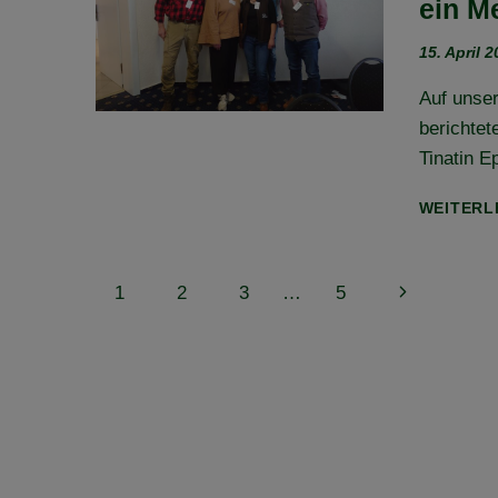
ein M
15. April 
Auf unser
berichte
Tinatin E
WEITERL
Seitennavigation
Nächste
1
2
3
…
5
Seite