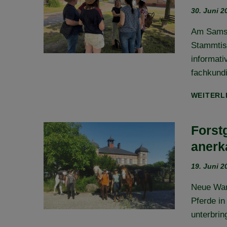
30. Juni 2
Am Samst
Stammtis
informati
fachkund
WEITERL
Forst
anerk
19. Juni 2
Neue Wand
Pferde in
unterbrin