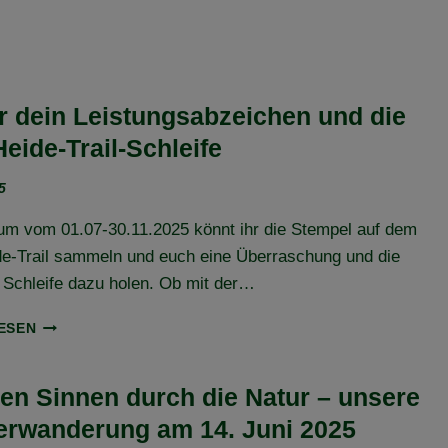
ir dein Leistungsabzeichen und die
eide-Trail-Schleife
5
um vom 01.07-30.11.2025 könnt ihr die Stempel auf dem
de-Trail sammeln und euch eine Überraschung und die
 Schleife dazu holen. Ob mit der…
HOL
ESEN
DIR
DEIN
LEISTUNGSABZEICHEN
llen Sinnen durch die Natur – unsere
UND
erwanderung am 14. Juni 2025
DIE