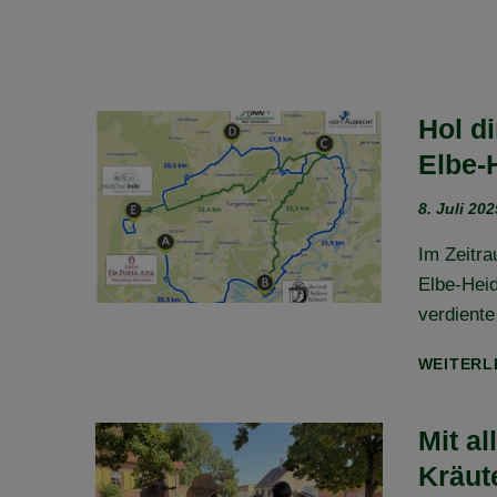
Hol d
Elbe-H
8. Juli 202
Im Zeitra
Elbe-Hei
verdiente
WEITERL
Mit a
Kräut