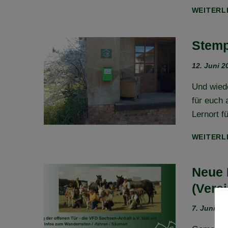
WEITERL
Stemp
12. Juni 2
Und wiede
für euch
Lernort f
WEITERL
Neue 
(Verei
7. Juni 20