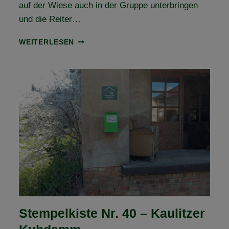
auf der Wiese auch in der Gruppe unterbringen
und die Reiter…
FORSTGUT
WEITERLESEN
KÖCKERN
BEI
ZÖRBIG
–
NEUE
VFD
ANERKANNTE
WANDERREITSTATION
Stempelkiste Nr. 40 – Kaulitzer