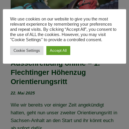
(VEREINS-)TÜR
We use cookies on our website to give you the most
relevant experience by remembering your preferences
and repeat visits. By clicking “Accept All”, you consent to
the use of ALL the cookies. However, you may visit
"Cookie Settings" to provide a controlled consent.
Cookie Settings
Accept All
Ausschreibung online – 1.
Flechtinger Höhenzug
Orientierungsritt
22. Mai 2025
Wie wir bereits vor einiger Zeit angekündigt
hatten, geht nun unser zweiter Orientierungsritt in
Sachsen-Anhalt an den Start und ihr könnt euch
ab sofort dafür…