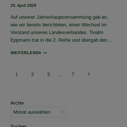
15. April 2025
Auf unserer Jahreshauptversammlung gab es,
wie wir bereits berichteten, einen Wechsel im
Vorstand unseres Landesverbandes. Tinatin
Eppmann trat in die 2. Reihe und übergab den…
VORSTANDSWECHSEL
WEITERLESEN
UND
BUNDESDELEGIERTENVERSAMMLUNG
(BUDEL)
Seitennavigation
Nächste
1
2
3
…
7
–
EIN
Seite
MEILENSTEIN
FÜR
SACHSEN-
Archiv
ANHALT!
Suchen