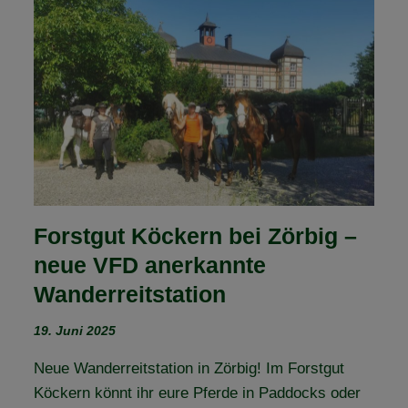
DIE
NATUR
–
UNSERE
KRÄUTERWANDERUNG
AM
14.
JUNI
2025
Forstgut Köckern bei Zörbig –
neue VFD anerkannte
Wanderreitstation
19. Juni 2025
Neue Wanderreitstation in Zörbig! Im Forstgut
Köckern könnt ihr eure Pferde in Paddocks oder