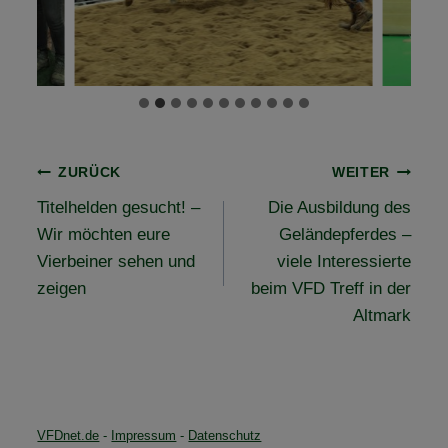
Beitragsnavigation
ZURÜCK
WEITER
Titelhelden gesucht! –
Die Ausbildung des
Wir möchten eure
Geländepferdes –
Vierbeiner sehen und
viele Interessierte
zeigen
beim VFD Treff in der
Altmark
VFDnet.de
-
Impressum
-
Datenschutz