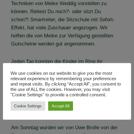
Techniken von Meike Weddig vorstellen zu
können. Reitest Du noch?- oder sitzt Du
schon?! Smartreiter, die Sitzschule mit Sofort-
Effekt, hat viele Zuschauer angezogen. Wir
hoffen die von Meike zur Verfügung gestellten
Gutscheine werden gut angenommen.
Jeden Tag konnten die Kinder im Ring ihr
selbstgebasteltes Steckenpferd testen und sich
We use cookies on our website to give you the most
eine VFD Kids Schleife abholen. Das war ein
relevant experience by remembering your preferences
and repeat visits. By clicking “Accept All”, you consent to
Spaß! Und als dann das Messemaskottchen
the use of ALL the cookies. However, you may visit
gemeinsam mit unserem VFD Pferd mitmachte,
"Cookie Settings" to provide a controlled consent.
war der letzte Knoten geplatzt. So viel Spaß für
Cookie Settings
Accept All
Groß und Klein!
Am Sonntag wurden wir von Uwe Brolle von der