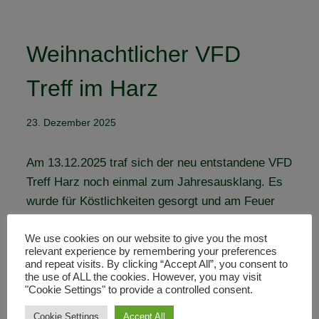
Weihnachtlicher VFD
Treff im Harz
23. Dezember 2025
Am 13.12.2025 traf sich der neu entstandene VFD
Treff Harz noch einmal zum Jahresausklang. Es
wurde für Köstlichkeiten gesorgt und am Feuer
der gemeinsame Jahresausklang gefeiert. Auch
We use cookies on our website to give you the most
im neuen Jahr soll es mit spannenden Events und
relevant experience by remembering your preferences
gemütlichen Treffen weitergehen. Ich wünsche
and repeat visits. By clicking “Accept All”, you consent to
the use of ALL the cookies. However, you may visit
euch eine besinnliche Zeit im Kreise eurer
"Cookie Settings" to provide a controlled consent.
Liebsten und ein pferdiges neues Jahr.
Cookie Settings
Accept All