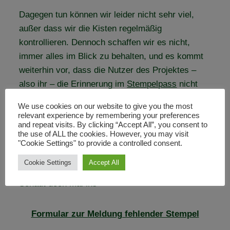
Dagegen tun können wir leider nicht sehr viel,
außer dass wir die Kisten regelmäßig
kontrollieren. Dennoch schaffen wir es nicht,
immer alles im Blick zu behalten, und es kommt
weiterhin vor, dass die Nutzer des Projektes –
also ihr – die Erinnerung im
Stempelpass
nicht
wie geplant festhalten könnt.
We use cookies on our website to give you the most
relevant experience by remembering your preferences
and repeat visits. By clicking “Accept All”, you consent to
Immerhin haben wir nun eine Möglichkeit
the use of ALL the cookies. However, you may visit
geschaffen, wie ihr uns ganz schnell und
"Cookie Settings" to provide a controlled consent.
unkompliziert über fehlende Stempel(-kissen)
Cookie Settings
Accept All
bzw. beschädigte Stationen informieren könnt.
Schaut doch mal ins
Formular zur Meldung fehlender Stempel