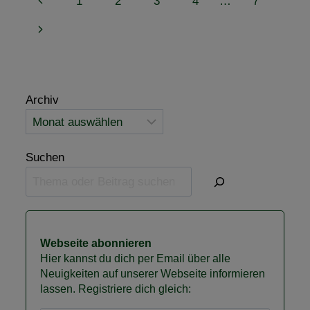
Seitennavigation
Vorherige
1
2
3
4
…
7
MESSE
MAGDEBURG
Seite
Nächste
FÜR
DIE
Seite
VFD
Archiv
Suchen
Webseite abonnieren
Hier kannst du dich per Email über alle
Neuigkeiten auf unserer Webseite informieren
lassen. Registriere dich gleich: