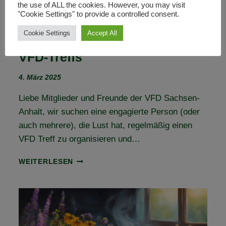
the use of ALL the cookies. However, you may visit
"Cookie Settings" to provide a controlled consent.
Cookie Settings
Accept All
Aufruf zur Mitgestaltung eines
VFD-Treffs
4. März 2025
Liebe Mitglieder und Freunde der VFD Sachsen-
Anhalt, wir suchen eine engagierte Person (oder
auch mehrere), die Lust hat, regelmäßig einen
VFD Treff zu organisieren und…
AUFRUF
WEITERLESEN
ZUR
MITGESTALTUNG
EINES
VFD-
TREFFS