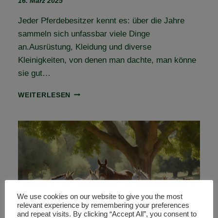
16. März 2025
Jeder Pferdebesitzer kennt es: über die Jahre
sammeln sich unfassbar viele Dinge
an.Ausrüstung, Kleidung und diverse
Kleinigkeiten, von denen man dachte, man könne
sie gut…
FLOHMARKT
WEITERLESEN
FÜR
PFERDEFREUNDE
We use cookies on our website to give you the most
relevant experience by remembering your preferences
and repeat visits. By clicking “Accept All”, you consent to