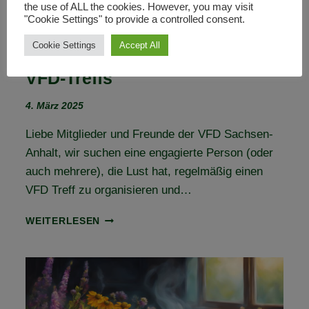
the use of ALL the cookies. However, you may visit
"Cookie Settings" to provide a controlled consent.
Cookie Settings
Accept All
Aufruf zur Mitgestaltung eines
VFD-Treffs
4. März 2025
Liebe Mitglieder und Freunde der VFD Sachsen-
Anhalt, wir suchen eine engagierte Person (oder
auch mehrere), die Lust hat, regelmäßig einen
VFD Treff zu organisieren und…
AUFRUF
WEITERLESEN
ZUR
MITGESTALTUNG
EINES
VFD-
TREFFS