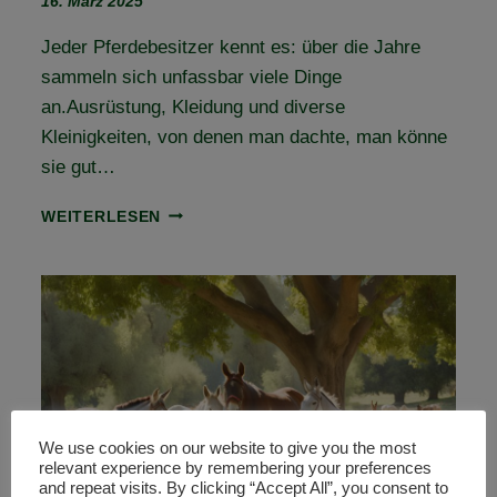
16. März 2025
Jeder Pferdebesitzer kennt es: über die Jahre
sammeln sich unfassbar viele Dinge
an.Ausrüstung, Kleidung und diverse
Kleinigkeiten, von denen man dachte, man könne
sie gut…
FLOHMARKT
WEITERLESEN
FÜR
PFERDEFREUNDE
We use cookies on our website to give you the most
relevant experience by remembering your preferences
and repeat visits. By clicking “Accept All”, you consent to