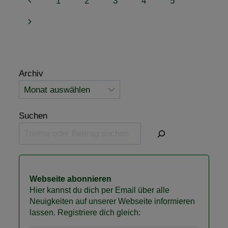
Seitennavigation
Vorherige
1
2
3
4
5
MESSE
MAGDEBURG
Seite
Nächste
FÜR
DIE
Seite
VFD
Archiv
Suchen
Webseite abonnieren
Hier kannst du dich per Email über alle
Neuigkeiten auf unserer Webseite informieren
lassen. Registriere dich gleich: