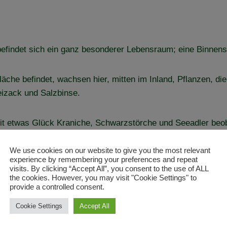
efindet sich ein ganz besonderer Lebensraum; eine Binnens
äche befindet, wachsen hier, mitten im Inland, Pflanzen, die
izack und Salzbinse.
mit etwas Glück Kraniche, Schwarzstörche und Seeadler beo
We use cookies on our website to give you the most relevant
gehört, sowie ein großer Teil der umliegenden Gebiete dem
experience by remembering your preferences and repeat
visits. By clicking “Accept All”, you consent to the use of ALL
the cookies. However, you may visit "Cookie Settings" to
provide a controlled consent.
and, der ehemaligen innerdeutschen Grenze. Das Grüne Band
Cookie Settings
Accept All
 der Grenzöffnung arbeitet der BUND in ganz Deutschland d
m für eine Vielfalt an seltenen Arten sein, sondern auch al