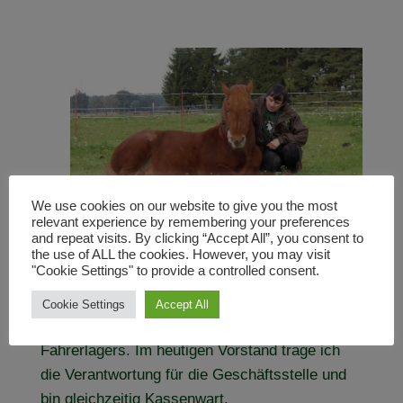
We use cookies on our website to give you the most
relevant experience by remembering your preferences
and repeat visits. By clicking “Accept All”, you consent to
Ich bin Eckhard Markowski und das „Urgestein“
the use of ALL the cookies. However, you may visit
"Cookie Settings" to provide a controlled consent.
der VFD in Sachsen-Anhalt. 2010 war ich
Gründungsmitglied unseres Landesverbandes,
Cookie Settings
Accept All
später auch Mitbegründer des Reiter- und
Fahrerlagers. Im heutigen Vorstand trage ich
die Verantwortung für die Geschäftsstelle und
bin gleichzeitig Kassenwart.