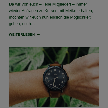
Da wir von euch – liebe Mitglieder! – immer
wieder Anfragen zu Kursen mit Meike erhalten,
möchten wir euch nun endlich die Möglichkeit
geben, noch…
KOOPERATION
WEITERLESEN
MIT
MEIKE
WEDDIG
VON
SMARTREITER
—
NEUE
KURS-
TERMINE
ONLINE