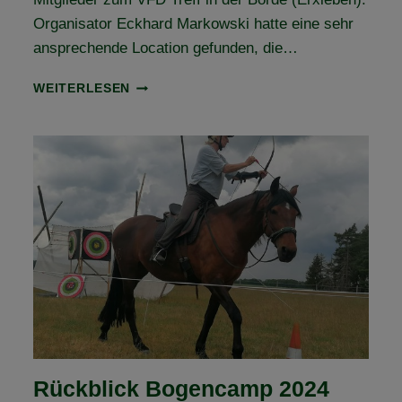
Organisator Eckhard Markowski hatte eine sehr
ansprechende Location gefunden, die…
VFD
WEITERLESEN
TREFF
IN
DER
BÖRDE
ERFOLGREICH
GESTARTET
Rückblick Bogencamp 2024