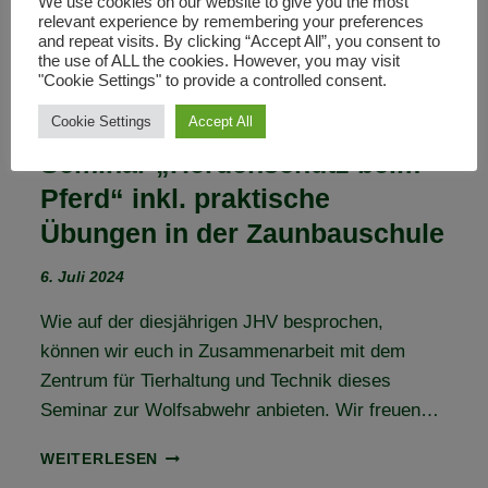
We use cookies on our website to give you the most
relevant experience by remembering your preferences
and repeat visits. By clicking “Accept All”, you consent to
the use of ALL the cookies. However, you may visit
"Cookie Settings" to provide a controlled consent.
Cookie Settings
Accept All
Seminar „Herdenschutz beim
Pferd“ inkl. praktische
Übungen in der Zaunbauschule
6. Juli 2024
Wie auf der diesjährigen JHV besprochen,
können wir euch in Zusammenarbeit mit dem
Zentrum für Tierhaltung und Technik dieses
Seminar zur Wolfsabwehr anbieten. Wir freuen…
SEMINAR
WEITERLESEN
„HERDENSCHUTZ