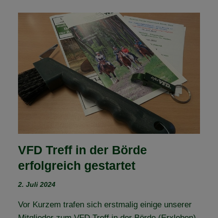
BEIM
PFERD“
INKL.
PRAKTISCHE
ÜBUNGEN
IN
DER
ZAUNBAUSCHULE
VFD Treff in der Börde
erfolgreich gestartet
2. Juli 2024
Vor Kurzem trafen sich erstmalig einige unserer
Mitglieder zum VFD Treff in der Börde (Erxleben).