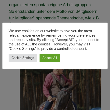
organisierten spontan eigene Arbeitsgruppen.
So entstanden unter dem Motto von „Mitgliedern
für Mitglieder“ spannende Thementische, wie z.B.
Ölverkostung, Anwendungen mit ätherischen
We use cookies on our website to give you the most
Ölen, Wissen rund um Hufschuhe und 1. Hilfe am
relevant experience by remembering your preferences
Hund.
and repeat visits. By clicking “Accept All”, you consent to
the use of ALL the cookies. However, you may visit
"Cookie Settings" to provide a controlled consent.
Cookie Settings
Accept All